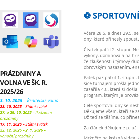
⚽ SPORTOVNÍ 
Včera 28.5. a dnes 29.5. se
dny, které přinesly spou
Čtvrtek patřil 2. stupni. N
výkony, dominovala na hřiš
že zkušenosti i týmový duch
obrovským nasazením, energ
PRÁZDNINY A
Pátek pak patřil 1. stupni.
VOLNA VE ŠK. R.
sice turnajem prošla jedn
zazářila 4.C, která si došl
2025/26
program, kterým je prováze
3. 10. 2025
– Ředitelské volno
Celé sportovní dny se nesl
28. 10. 2025
– Státní svátek
Děkujeme všem, kteří se za
27. a 29. 10. 2025
– Podzimní
Už teď se těšíme, co přines
prázdniny
17. 11. 2025
– Státní svátek
Za článek děkujeme p. uč. 
22. 12. 2025 – 2. 1. 2026
–
Vánoční prázdniny
Mrkněte na krásná videa, k