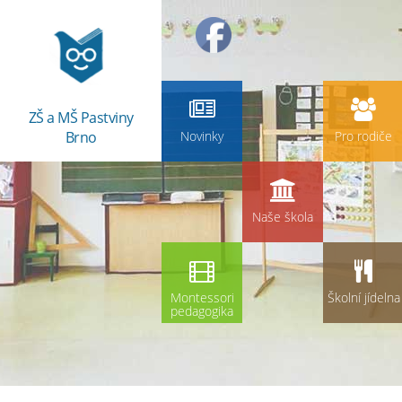
ZŠ a MŠ Pastviny
Brno
Novinky
Pro rodiče
Naše škola
Montessori
Školní jídelna
pedagogika