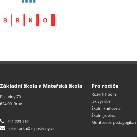
Základní škola a Mateřská škola
Pro rodiče
Rozvrh hodin
Pastviny 70
Jak vyřídím
624 00, Brno
Školní knihovna
Školní jídelna
541 223 119
Montessori pedagogika n
sekretarka@zspastviny.cz