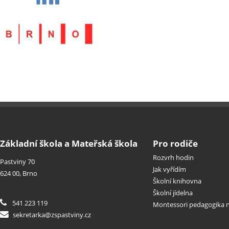
Základní škola a Mateřská škola
Pro rodiče
Rozvrh hodin
Pastviny 70
Jak vyřídím
624 00, Brno
Školní knihovna
Školní jídelna
541 223 119
Montessori pedagogika n
sekretarka@zspastviny.cz