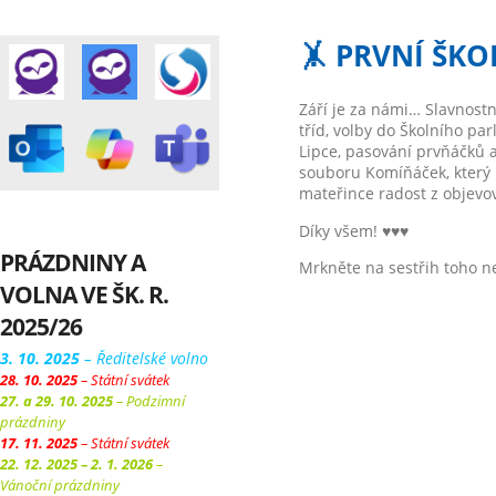
🤸 PRVNÍ ŠKO
Září je za námi… Slavnostn
tříd, volby do Školního p
Lipce, pasování prvňáčků 
souboru Komíňáček, který p
mateřince radost z objevov
Díky všem! ♥♥♥
PRÁZDNINY A
Mrkněte na sestřih toho 
VOLNA VE ŠK. R.
2025/26
3. 10. 2025
– Ředitelské volno
28. 10. 2025
– Státní svátek
27. a 29. 10. 2025
– Podzimní
prázdniny
17. 11. 2025
– Státní svátek
22. 12. 2025 – 2. 1. 2026
–
Vánoční prázdniny