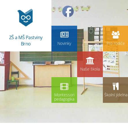
ZŠ a MŠ Pastviny
Brno
Novinky
Pro rodiče
Naše škola
Montessori
Školní jídelna
pedagogika