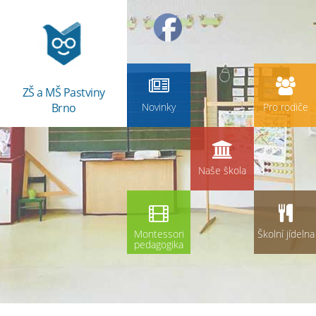
ZŠ a MŠ Pastviny
Brno
Novinky
Pro rodiče
Naše škola
Montessori
Školní jídelna
pedagogika