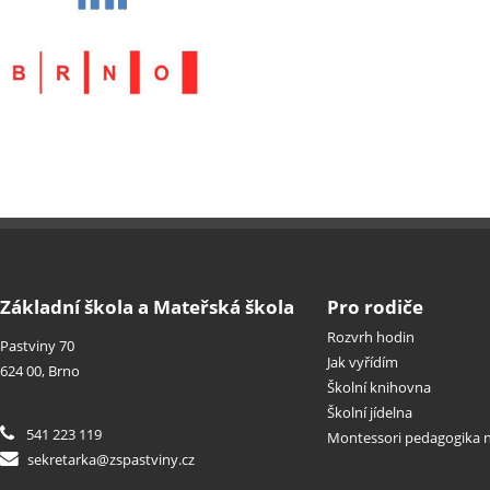
Základní škola a Mateřská škola
Pro rodiče
Rozvrh hodin
Pastviny 70
Jak vyřídím
624 00, Brno
Školní knihovna
Školní jídelna
541 223 119
Montessori pedagogika n
sekretarka@zspastviny.cz