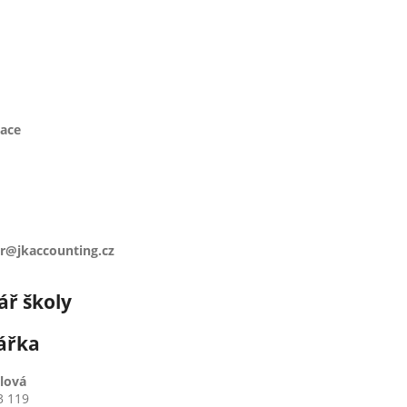
zace
pr@jkaccounting.cz
ář školy
ářka
lová
3 119