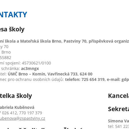
NTAKTY
sa školy
ní škola a Mateřská škola Brno, Pastviny 70, příspěvková organi
ny 70
, Brno
555882
ní spojení: 45730621/0100
 schránka:
ac3mngx
tel:
ÚMČ Brno – Komín, Vavřinecká 733, 624 00
nec pro ochranu osobních údajů:
telefon: 725 654 319, e-mail: gd
telka školy
Kancel
abriela Kuběnová
Sekret
37 026 412, 770 197 379
ubenova@zspastviny.cz
Simona Va
tel: 541 22