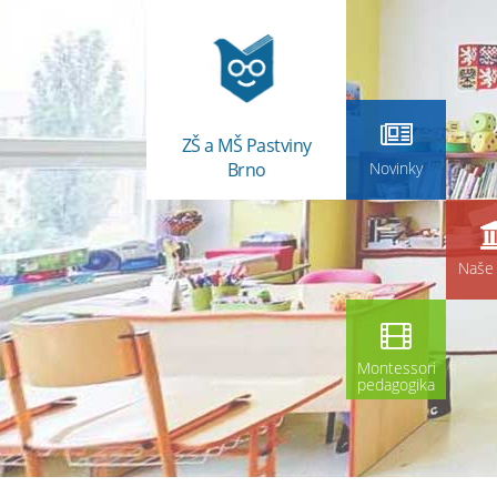
ZŠ a MŠ Pastviny
Brno
Novinky
Naše 
Montessori
pedagogika