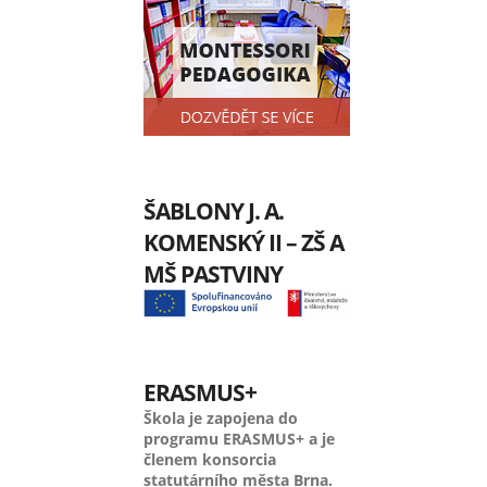
ŠABLONY J. A.
KOMENSKÝ II – ZŠ A
MŠ PASTVINY
ERASMUS+
Škola je zapojena do
programu ERASMUS+ a je
členem konsorcia
statutárního města Brna.