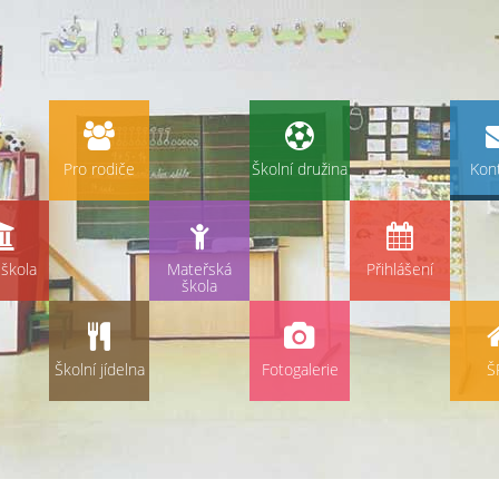
Pro rodiče
Školní družina
Kon
škola
Mateřská
Přihlášení
škola
Školní jídelna
Fotogalerie
Š