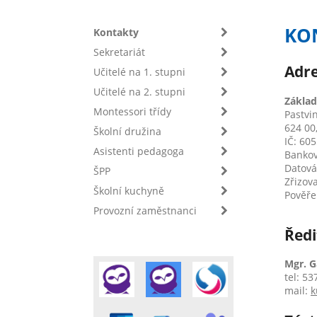
KO
Kontakty
Sekretariát
Adre
Učitelé na 1. stupni
Učitelé na 2. stupni
Základ
Montessori třídy
Pastvi
624 00
Školní družina
IČ: 60
Asistenti pedagoga
Bankov
Datová
ŠPP
Zřizova
Školní kuchyně
Pověře
Provozní zaměstnanci
Ředi
Mgr. G
tel: 5
mail:
k