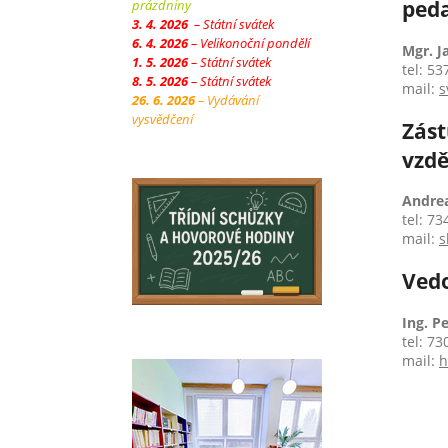
ped
prázdniny
3. 4. 2026
– Státní svátek
6. 4. 2026
– Velikonoční pondělí
Mgr. J
1. 5. 2026
– Státní svátek
tel: 53
8. 5. 2026
– Státní svátek
mail:
s
26. 6. 2026
– Vydávání
vysvědčení
Zást
vzdě
Andrea
tel: 73
mail:
s
Vedo
Ing. P
tel: 73
mail:
h