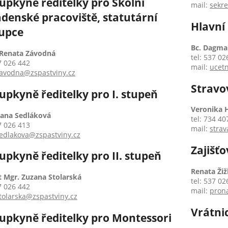
upkyně ředitelky pro Školní
mail:
sekre
denské pracoviště, statutární
Hlavní
upce
Bc. Dagma
 Renata Závodná
tel: 537 02
7 026 442
mail:
ucetn
avodna@zspastviny.cz
Stravo
upkyně ředitelky pro I. stupeň
Veronika 
Hana Sedláková
tel: 734 40
7 026 413
mail:
strav
edlakova@zspastviny.cz
Zajišť
upkyně ředitelky pro II. stupeň
Renata Ži
t Mgr. Zuzana Stolarská
tel: 537 02
7 026 442
mail:
pron
tolarska@zspastviny.cz
Vrátni
upkyně ředitelky pro Montessori