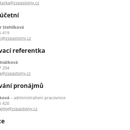
tarka@zspastviny.cz
 účetní
r Stehlíková
6 419
i@zspastviny.cz
vací referentka
Hnátková
7 204
a@zspastviny.cz
ování pronájmů
žková
– administrativní pracovnice
6 420
ajmy@zspastviny.cz
ce