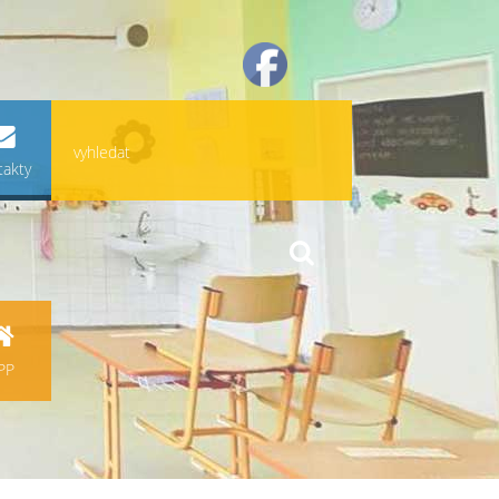
takty
PP