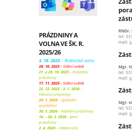
Zást
pora
zást
RNDr.
PRÁZDNINY A
tel: 53
VOLNA VE ŠK. R.
mail:
z
2025/26
Zást
3. 10. 2025
– Ředitelské volno
28. 10. 2025
– Státní svátek
Mgr. 
27. a 29. 10. 2025
– Podzimní
tel: 53
prázdniny
mail:
s
17. 11. 2025
– Státní svátek
Zást
22. 12. 2025 – 2. 1. 2026
–
Vánoční prázdniny
29. 1. 2026
– Vydávání
Mgr. e
vysvědčení
tel: 53
30. 1. 2026
– Pololetní prázdniny
mail:
s
16. – 20. 2. 2026
– Jarní
prázdniny
Zást
2. 4. 2026
– Velikonoční