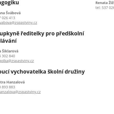
agogiku
Renata Žiž
tel: 537 02
ana Švábová
7 026 413
vabova@zspastviny.cz
upkyně ředitelky pro předškolní
lávání
 Šiklarová
4 302 840
kolka@zspastviny.cz
ucí vychovatelka školní družiny
etra Hanzalová
0 893 883
anzalova@zspastviny.cz