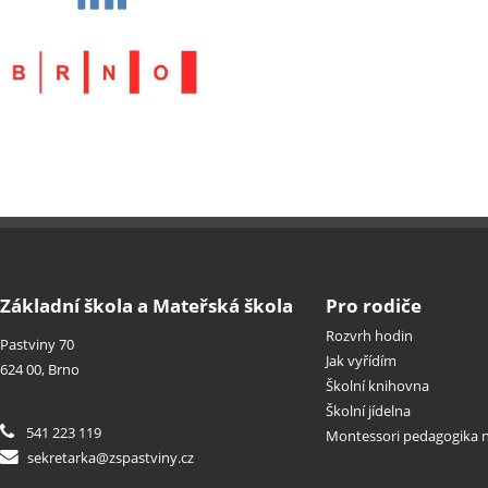
Základní škola a Mateřská škola
Pro rodiče
Rozvrh hodin
Pastviny 70
Jak vyřídím
624 00, Brno
Školní knihovna
Školní jídelna
541 223 119
Montessori pedagogika n
sekretarka@zspastviny.cz