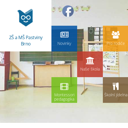
ZŠ a MŠ Pastviny
Brno
Novinky
Pro rodiče
Naše škola
Montessori
Školní jídelna
pedagogika