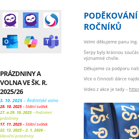
PODĚKOVÁNÍ 
ROČNÍKŮ
Velmi děkujeme panu Ing. 
Šerpy byly krásnou součást
významné chvíle.
Děkujeme za podporu našic
PRÁZDNINY A
Více o činnosti dárce naj
VOLNA VE ŠK. R.
Video z akce je tady –
http
2025/26
3. 10. 2025
– Ředitelské volno
28. 10. 2025
– Státní svátek
27. a 29. 10. 2025
– Podzimní
prázdniny
17. 11. 2025
– Státní svátek
22. 12. 2025 – 2. 1. 2026
–
Vánoční prázdniny