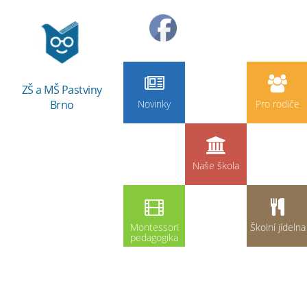
ZŠ a MŠ Pastviny
Brno
Novinky
Pro rodiče
Naše škola
Montessori
Školní jídelna
pedagogika