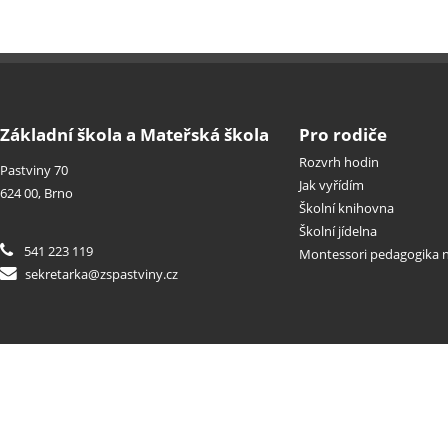
Základní škola a Mateřská škola
Pro rodiče
Rozvrh hodin
Pastviny 70
Jak vyřídím
624 00, Brno
Školní knihovna
Školní jídelna
541 223 119
Montessori pedagogika n
sekretarka@zspastviny.cz