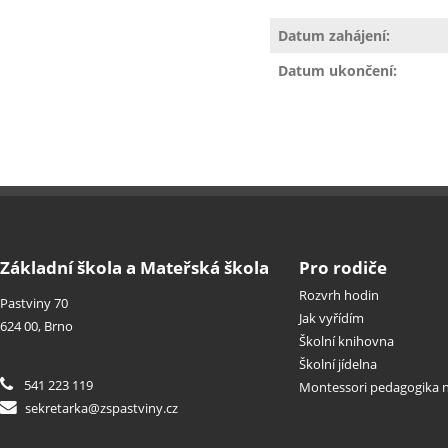
Datum zahájení:
Datum ukončení:
Základní škola a Mateřská škola
Pro rodiče
Rozvrh hodin
Pastviny 70
Jak vyřídím
624 00, Brno
Školní knihovna
Školní jídelna
541 223 119
Montessori pedagogika n
sekretarka@zspastviny.cz