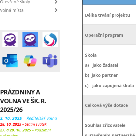
Otevřené školy
Volná místa
Délka trvání projektu
Operační program
Škola
a)
jako žadatel
b)
jako partner
c)
jako zapojená škola
PRÁZDNINY A
VOLNA VE ŠK. R.
Celková výše dotace
2025/26
3. 10. 2025
– Ředitelské volno
28. 10. 2025
– Státní svátek
Souhlas zřizovatele
27. a 29. 10. 2025
– Podzimní
s uzavřením partnerské
prázdniny