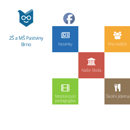
ZŠ a MŠ Pastviny
Brno
Novinky
Pro rodiče
Naše škola
Montessori
Školní jídelna
pedagogika