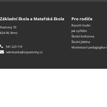
Základní škola a Mateřská škola
Pro rodiče
Rozvrh hodin
Pastviny 70
Jak vyřídím
624 00, Brno
Školní knihovna
Školní jídelna
541 223 119
Montessori pedagogika n
sekretarka@zspastviny.cz