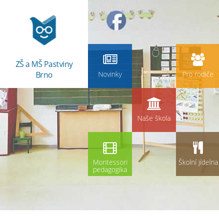
ZŠ a MŠ Pastviny
Brno
Novinky
Pro rodiče
Naše škola
Montessori
Školní jídelna
pedagogika