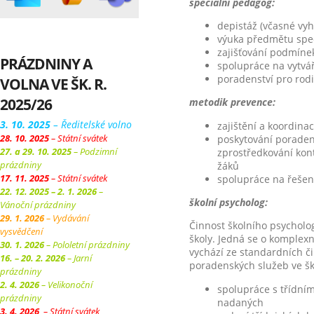
speciální pedagog
:
depistáž (včasné vy
výuka předmětu spe
zajišťování podmíne
PRÁZDNINY A
spolupráce na vytvá
poradenství pro rod
VOLNA VE ŠK. R.
2025/26
metodik prevence:
3. 10. 2025
– Ředitelské volno
zajištění a koordinac
28. 10. 2025
– Státní svátek
poskytování poradens
27. a 29. 10. 2025
– Podzimní
zprostředkování kont
prázdniny
žáků
17. 11. 2025
– Státní svátek
spolupráce na řeše
22. 12. 2025 – 2. 1. 2026
–
školní psycholog:
Vánoční prázdniny
29. 1. 2026
– Vydávání
Činnost školního psycholog
vysvědčení
školy. Jedná se o komplex
30. 1. 2026
– Pololetní prázdniny
vychází ze standardních či
16. – 20. 2. 2026
– Jarní
poradenských služeb ve šk
prázdniny
2. 4. 2026
– Velikonoční
spolupráce s třídní
prázdniny
nadaných
3. 4. 2026
– Státní svátek