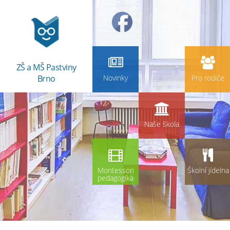
ZŠ a MŠ Pastviny
Brno
Novinky
Pro rodiče
Naše škola
Montessori
Školní jídelna
pedagogika