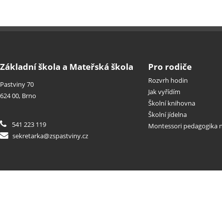
Základní škola a Mateřská škola
Pro rodiče
Rozvrh hodin
Pastviny 70
Jak vyřídím
624 00, Brno
Školní knihovna
Školní jídelna
541 223 119
Montessori pedagogika n
sekretarka@zspastviny.cz