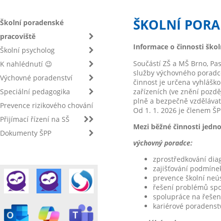
ŠKOLNÍ PORA
Školní poradenské
pracoviště
Informace o činnosti ško
Školní psycholog
Součástí ZŠ a MŠ Brno, Pas
K nahlédnutí 😉
služby výchovného poradce
Výchovné poradenství
činnost je určena vyhlášk
zařízeních (ve znění pozdě
Speciální pedagogika
plně a bezpečně vzdělávat
Prevence rizikového chování
Od 1. 1. 2026 je členem Š
Přijímací řízení na SŠ
Mezi běžné činnosti jedn
Dokumenty ŠPP
výchovný poradce:
zprostředkování diag
zajišťování podmíne
prevence školní neú
řešení problémů spo
spolupráce na řeše
kariérové poradenstv