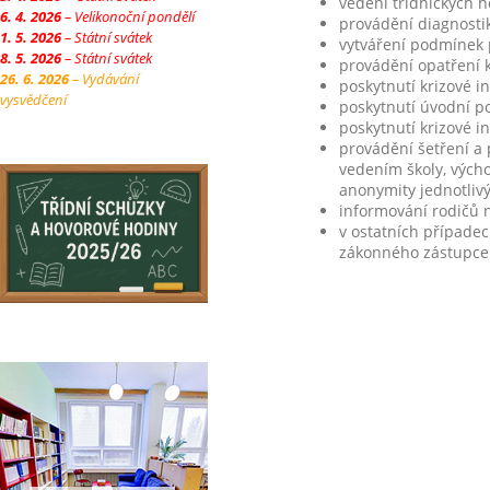
vedení třídnických h
6. 4. 2026
– Velikonoční pondělí
provádění diagnostik
1. 5. 2026
– Státní svátek
vytváření podmínek p
8. 5. 2026
– Státní svátek
provádění opatření k
26. 6. 2026
– Vydávání
poskytnutí krizové i
vysvědčení
poskytnutí úvodní po
poskytnutí krizové i
provádění šetření a 
vedením školy, vých
anonymity jednotlivýc
informování rodičů 
v ostatních případec
zákonného zástupce