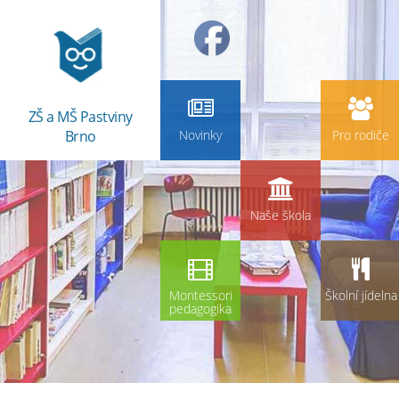
ZŠ a MŠ Pastviny
Brno
Novinky
Pro rodiče
Naše škola
Montessori
Školní jídelna
pedagogika