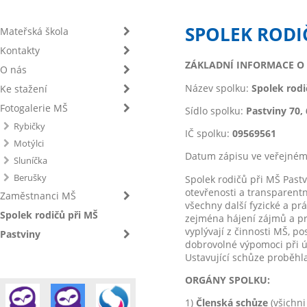
SPOLEK RODI
Mateřská škola
Kontakty
ZÁKLADNÍ INFORMACE O
O nás
Název spolku:
Spolek rodi
Ke stažení
Fotogalerie MŠ
Sídlo spolku:
Pastviny 70,
Rybičky
IČ spolku:
09569561
Motýlci
Datum zápisu ve veřejném 
Sluníčka
Berušky
Spolek rodičů při MŠ Pastv
otevřenosti a transparentn
Zaměstnanci MŠ
všechny další fyzické a pr
Spolek rodičů při MŠ
zejména hájení zájmů a prá
vyplývají z činnosti MŠ, p
Pastviny
dobrovolné výpomoci při ú
Ustavující schůze proběhl
ORGÁNY SPOLKU:
1)
Členská schůze
(všichni