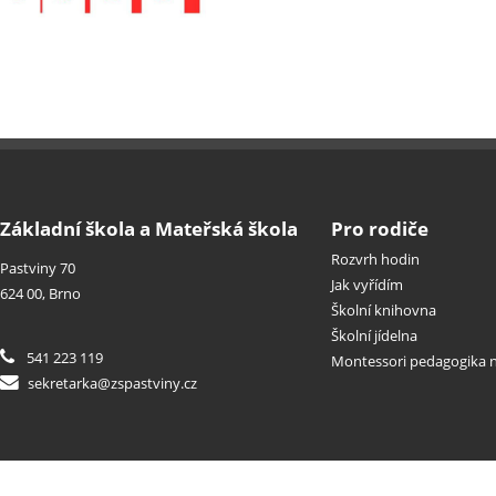
Základní škola a Mateřská škola
Pro rodiče
Rozvrh hodin
Pastviny 70
Jak vyřídím
624 00, Brno
Školní knihovna
Školní jídelna
541 223 119
Montessori pedagogika n
sekretarka@zspastviny.cz