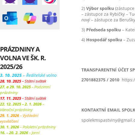
2)
Výbor spolku
(zástupce
– zástupce za Rybičky – T
nový
– zástupce za Berušky
3)
Předseda spolku
– Kat
4)
Hospodář spolku
– Zuz
PRÁZDNINY A
VOLNA VE ŠK. R.
2025/26
TRANSPARENTNÍ ÚČET S
3. 10. 2025
– Ředitelské volno
2701882375 / 2010
https:
28. 10. 2025
– Státní svátek
27. a 29. 10. 2025
– Podzimní
prázdniny
17. 11. 2025
– Státní svátek
22. 12. 2025 – 2. 1. 2026
–
Vánoční prázdniny
KONTAKTNÍ EMAIL SPOL
29. 1. 2026
– Vydávání
spolekmspastviny@gmail.
vysvědčení
30. 1. 2026
– Pololetní prázdniny
16. – 20. 2. 2026
– Jarní