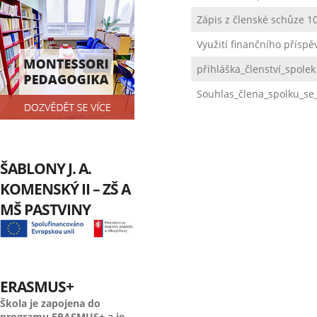
Zápis z členské schůze 1
Využití finančního příspě
přihláška_členství_spolek
Souhlas_člena_spolku_s
ŠABLONY J. A.
KOMENSKÝ II – ZŠ A
MŠ PASTVINY
ERASMUS+
Škola je zapojena do
programu ERASMUS+ a je