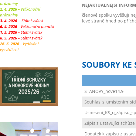
prázdniny
NEJAKTUÁLNĚJŠÍ INFOR
2. 4. 2026
– Velikonoční
prázdniny
členové spolku vyvěšují ne
3. 4. 2026
– Státní svátek
levé straně hned po přícho
6. 4. 2026
– Velikonoční pondělí
1. 5. 2026
– Státní svátek
8. 5. 2026
– Státní svátek
26. 6. 2026
– Vydávání
vysvědčení
SOUBORY KE 
STANOVY_nove14.9
Souhlas_s_umistenim_sid
Usnesení_KS_o_zápisu_s
Zápis z ustavující schůze
Dodatek k zápisu z ustavu