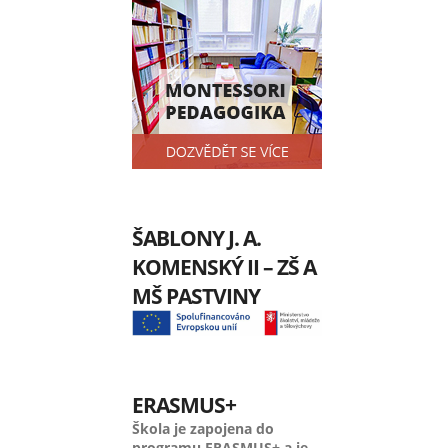
ŠABLONY J. A.
KOMENSKÝ II – ZŠ A
MŠ PASTVINY
ERASMUS+
Škola je zapojena do
programu ERASMUS+ a je