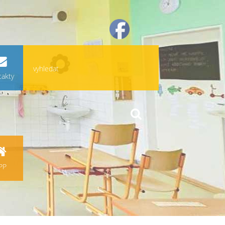
takty
PP