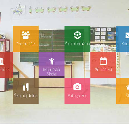
Pro rodiče
Školní družina
Kon
škola
Mateřská
Přihlášení
škola
Školní jídelna
Fotogalerie
Š