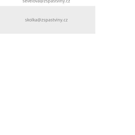
sevelova@zspastviny.cz
skolka@zspastviny.cz