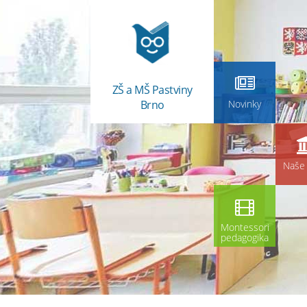
ZŠ a MŠ Pastviny
Brno
Novinky
Naše 
Montessori
pedagogika