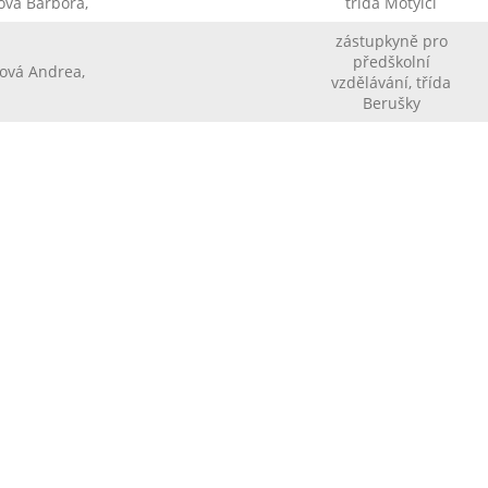
ová Barbora,
třída Motýlci
zástupkyně pro
předškolní
rová Andrea,
vzdělávání, třída
Berušky