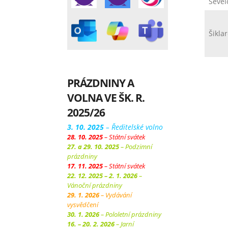
Ševel
Šikla
PRÁZDNINY A
VOLNA VE ŠK. R.
2025/26
3. 10. 2025
– Ředitelské volno
28. 10. 2025
– Státní svátek
27. a 29. 10. 2025
– Podzimní
prázdniny
17. 11. 2025
– Státní svátek
22. 12. 2025 – 2. 1. 2026
–
Vánoční prázdniny
29. 1. 2026
– Vydávání
vysvědčení
30. 1. 2026
– Pololetní prázdniny
16. – 20. 2. 2026
– Jarní