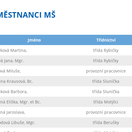
MĚSTNANCI MŠ
Jméno
Třídnictví
ková Martina,
třída Rybičky
á Jana, Mgr.
třída Rybičky
vá Miluše,
provozní pracovnice
ina Krausová, Bc.
třída Sluníčka
ková Barbora,
třída Sluníčka
ná Eliška, Mgr. et Bc.
třída Motýlci
ná Jaroslava,
provozní pracovnice
dová Libuše, Mgr.
třída Berušky