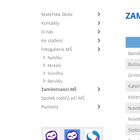
ZA
Mateřská škola
Kontakty
O nás
Ke stažení
Fotogalerie MŠ
Bandi
Rybičky
Bušov
Motýlci
Sluníčka
Grimo
Berušky
Kateř
Zaměstnanci MŠ
Kořen
Spolek rodičů při MŠ
Pastviny
Novot
Novot
Svobo