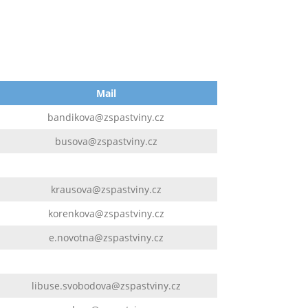
Mail
bandikova@zspastviny.cz
busova@zspastviny.cz
krausova@zspastviny.cz
korenkova@zspastviny.cz
e.novotna@zspastviny.cz
libuse.svobodova@zspastviny.cz