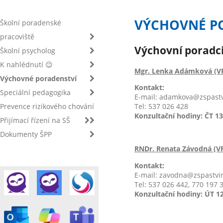
VÝCHOVNÉ P
Školní poradenské
pracoviště
Výchovní poradc
Školní psycholog
K nahlédnutí 😉
Mgr. Lenka Adámková (VP 
Výchovné poradenství
Kontakt:
Speciální pedagogika
E-mail: adamkova@zspastv
Tel: 537 026 428
Prevence rizikového chování
Konzultační hodiny: ČT 13
Přijímací řízení na SŠ
Dokumenty ŠPP
RNDr. Renata Závodná (VP
Kontakt:
E-mail: zavodna@zspastvi
Tel: 537 026 442, 770 197 
Konzultační hodiny: ÚT 12