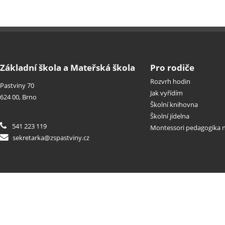
Základní škola a Mateřská škola
Pro rodiče
Rozvrh hodin
Pastviny 70
Jak vyřídím
624 00, Brno
Školní knihovna
Školní jídelna
541 223 119
Montessori pedagogika n
sekretarka@zspastviny.cz