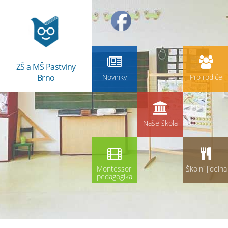
ZŠ a MŠ Pastviny
Brno
Novinky
Pro rodiče
Naše škola
Montessori
Školní jídelna
pedagogika