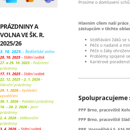
Prosíme o domluvení schů
Hlavním cílem naší práce
PRÁZDNINY A
zástupcům v těchto oblas
VOLNA VE ŠK. R.
Vzdělávání žáků se 
2025/26
Péče o nadané a mi
Péče o žáky ohrože
3. 10. 2025
– Ředitelské volno
Problémy spojené se
28. 10. 2025
– Státní svátek
Kariérové poradenstv
27. a 29. 10. 2025
– Podzimní
prázdniny
17. 11. 2025
– Státní svátek
22. 12. 2025 – 2. 1. 2026
–
Vánoční prázdniny
29. 1. 2026
– Vydávání
vysvědčení
Spolupracujeme 
30. 1. 2026
– Pololetní prázdniny
16. – 20. 2. 2026
– Jarní
PPP Brno, pracoviště Koh
prázdniny
2. 4. 2026
– Velikonoční
PPP Brno, pracoviště Slád
prázdniny
3. 4. 2026
– Státní svátek
PPP, Voroněžská 5, 616 0