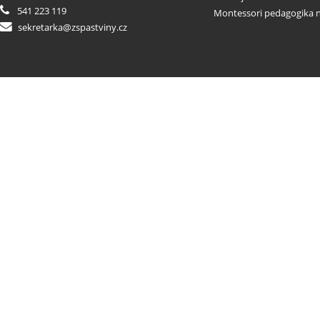
541 223 119
Montessori pedagogika n
sekretarka@zspastviny.cz