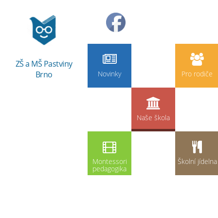
ZŠ a MŠ Pastviny
Brno
Novinky
Pro rodiče
Naše škola
Montessori
Školní jídelna
pedagogika