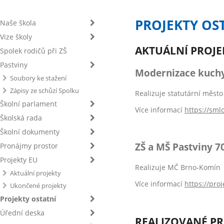
PROJEKTY OS
Naše škola
Vize školy
AKTUÁLNÍ PROJE
Spolek rodičů při ZŠ
Pastviny
Modernizace kuchyn
Soubory ke stažení
Zápisy ze schůzí Spolku
Realizuje statutární město
Školní parlament
Více informací
https://sml
Školská rada
Školní dokumenty
ZŠ a MŠ Pastviny 7
Pronájmy prostor
Projekty EU
Realizuje MČ Brno-Komín
Aktuální projekty
Více informací
https://pro
Ukončené projekty
Projekty ostatní
Úřední deska
REALIZOVANÉ PR