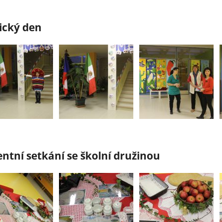
ický den
ntní setkání se školní družinou