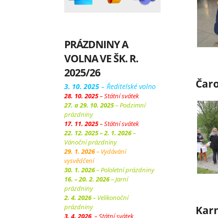
PRÁZDNINY A
VOLNA VE ŠK. R.
2025/26
Čaro
3. 10. 2025
– Ředitelské volno
28. 10. 2025
– Státní svátek
27. a 29. 10. 2025
– Podzimní
prázdniny
17. 11. 2025
– Státní svátek
22. 12. 2025 – 2. 1. 2026
–
Vánoční prázdniny
29. 1. 2026
– Vydávání
vysvědčení
30. 1. 2026
– Pololetní prázdniny
16. – 20. 2. 2026
– Jarní
prázdniny
2. 4. 2026
– Velikonoční
prázdniny
Kar
3. 4. 2026
– Státní svátek