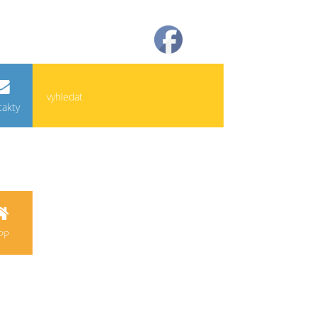
takty
PP