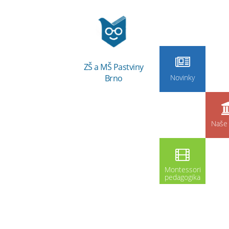
ZŠ a MŠ Pastviny
Brno
Novinky
Naše 
Montessori
pedagogika