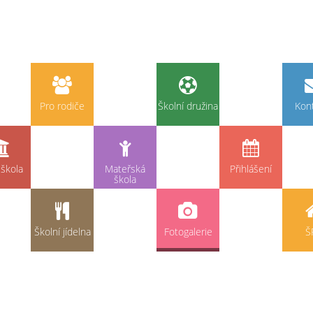
Pro rodiče
Školní družina
Kon
škola
Mateřská
Přihlášení
škola
Školní jídelna
Fotogalerie
Š