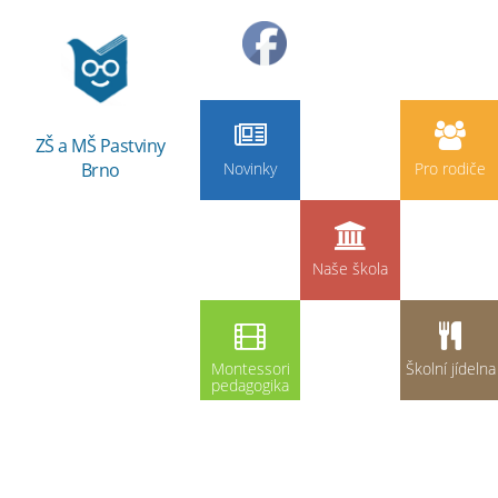
ZŠ a MŠ Pastviny
Brno
Novinky
Pro rodiče
Naše škola
Montessori
Školní jídelna
pedagogika