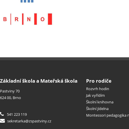
Základní škola a Mateřská škola
Pro rodiče
Rozvrh hodin
Pastviny 70
Jak vyřídím
624 00, Brno
Školní knihovna
Školní jídelna
541 223 119
Montessori pedagogika n
sekretarka@zspastviny.cz