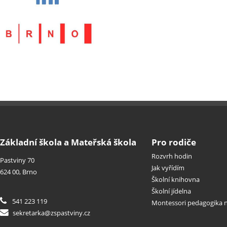
Základní škola a Mateřská škola
Pro rodiče
Rozvrh hodin
Pastviny 70
Jak vyřídím
624 00, Brno
Školní knihovna
Školní jídelna
541 223 119
Montessori pedagogika n
sekretarka@zspastviny.cz