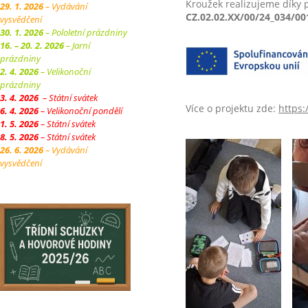
Kroužek realizujeme díky 
29. 1. 2026
– Vydávání
CZ.02.02.XX/00/24_034/00
vysvědčení
30. 1. 2026
– Pololetní prázdniny
16. – 20. 2. 2026
– Jarní
prázdniny
2. 4. 2026
– Velikonoční
prázdniny
3. 4. 2026
– Státní svátek
Více o projektu zde:
https:
6. 4. 2026
– Velikonoční pondělí
1. 5. 2026
– Státní svátek
8. 5. 2026
– Státní svátek
26. 6. 2026
– Vydávání
vysvědčení