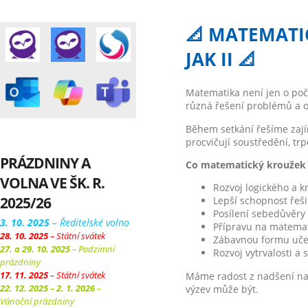
📐 MATEMATI
JAK II 📐
Matematika není jen o počí
různá řešení problémů a o
Během setkání řešíme zají
procvičují soustředění, tr
PRÁZDNINY A
Co matematický kroužek 
VOLNA VE ŠK. R.
Rozvoj logického a k
2025/26
Lepší schopnost řeši
Posílení sebedůvěry
3. 10. 2025
– Ředitelské volno
Přípravu na matemat
28. 10. 2025
– Státní svátek
Zábavnou formu učen
27. a 29. 10. 2025
– Podzimní
Rozvoj vytrvalosti 
prázdniny
17. 11. 2025
– Státní svátek
Máme radost z nadšení naši
22. 12. 2025 – 2. 1. 2026
–
výzev může být.
Vánoční prázdniny