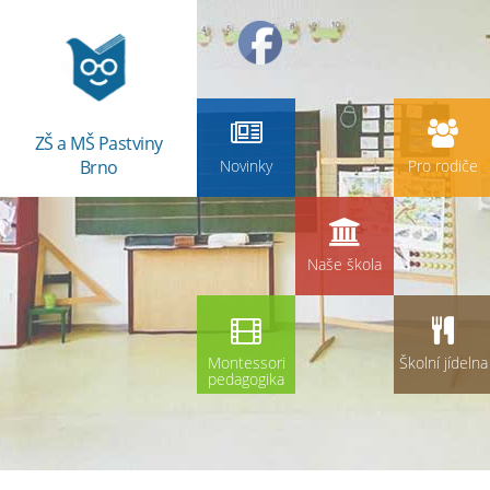
ZŠ a MŠ Pastviny
Brno
Novinky
Pro rodiče
Naše škola
Montessori
Školní jídelna
pedagogika