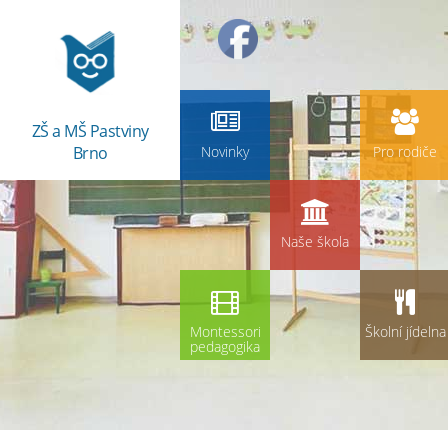
ZŠ a MŠ Pastviny
Brno
Novinky
Pro rodiče
Naše škola
Montessori
Školní jídelna
pedagogika