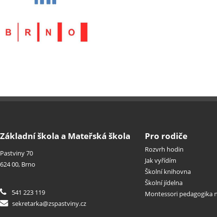
Základní škola a Mateřská škola
Pro rodiče
Rozvrh hodin
Pastviny 70
Jak vyřídím
624 00, Brno
Školní knihovna
Školní jídelna
541 223 119
Montessori pedagogika n
sekretarka@zspastviny.cz