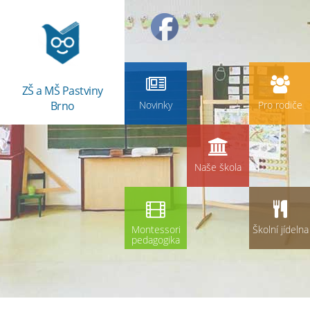
ZŠ a MŠ Pastviny
Brno
Novinky
Pro rodiče
Naše škola
Montessori
Školní jídelna
pedagogika