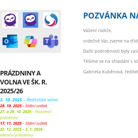
POZVÁNKA NA
Vážení rodiče,
srdečně Vás zveme na třídn
Další podrobnosti byly za
Těšíme se na shledání s V
PRÁZDNINY A
Gabriela Kuběnová, ředitel
VOLNA VE ŠK. R.
2025/26
3. 10. 2025
– Ředitelské volno
28. 10. 2025
– Státní svátek
27. a 29. 10. 2025
– Podzimní
prázdniny
17. 11. 2025
– Státní svátek
22. 12. 2025 – 2. 1. 2026
–
Vánoční prázdniny