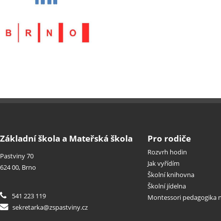
Základní škola a Mateřská škola
Pro rodiče
Rozvrh hodin
Pastviny 70
Jak vyřídím
624 00, Brno
Školní knihovna
Školní jídelna
541 223 119
Montessori pedagogika n
sekretarka@zspastviny.cz