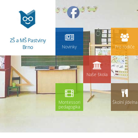
ZŠ a MŠ Pastviny
Brno
Novinky
Pro rodiče
Naše škola
Montessori
Školní jídelna
pedagogika