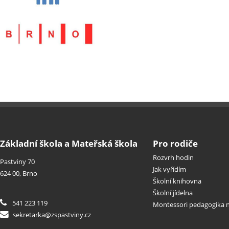
Základní škola a Mateřská škola
Pro rodiče
Rozvrh hodin
Pastviny 70
Jak vyřídím
624 00, Brno
Školní knihovna
Školní jídelna
541 223 119
Montessori pedagogika n
sekretarka@zspastviny.cz