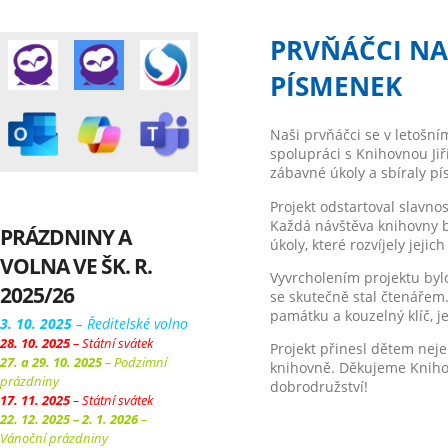
PRVŇÁČCI NA
PÍSMENEK
Naši prvňáčci se v letošní
spolupráci s Knihovnou Ji
zábavné úkoly a sbíraly p
Projekt odstartoval slavno
Každá návštěva knihovny by
PRÁZDNINY A
úkoly, které rozvíjely jejic
VOLNA VE ŠK. R.
Vyvrcholením projektu bylo
2025/26
se skutečně stal čtenářem.
památku a kouzelný klíč, j
3. 10. 2025
– Ředitelské volno
28. 10. 2025
– Státní svátek
Projekt přinesl dětem neje
27. a 29. 10. 2025
– Podzimní
knihovně. Děkujeme Knihov
prázdniny
dobrodružství!
17. 11. 2025
– Státní svátek
22. 12. 2025 – 2. 1. 2026
–
Vánoční prázdniny