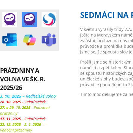
SEDMÁCI NA 
V květnu vyrazily třídy 7.
Jošta na Moravském náměst
zvláštní, protože na nás ml
průvodce a prohlídka bude
jsme se, že spousta slov 
Prošli jsme se historický
náměstí a zpět kolem Staré
PRÁZDNINY A
se spoustu historických za
VOLNA VE ŠK. R.
umělecké slohy budov, způ
průvodce pana Róberta Slá
2025/26
Tímto moc děkujeme za ne
3. 10. 2025
– Ředitelské volno
28. 10. 2025
– Státní svátek
27. a 29. 10. 2025
– Podzimní
prázdniny
17. 11. 2025
– Státní svátek
22. 12. 2025 – 2. 1. 2026
–
Vánoční prázdniny