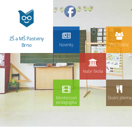
ZŠ a MŠ Pastviny
Brno
Novinky
Pro rodiče
Naše škola
Montessori
Školní jídelna
pedagogika