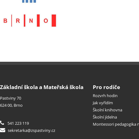
Základní škola a Mateřská škola
Pro rodiče
Rozvrh hodin
Pastviny 70
Jak vyřídím
624 00, Brno
Školní knihovna
Školní jídelna
541 223 119
Montessori pedagogika n
sekretarka@zspastviny.cz