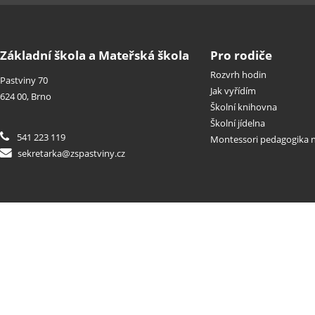
Základní škola a Mateřská škola
Pro rodiče
Rozvrh hodin
Pastviny 70
Jak vyřídím
624 00, Brno
Školní knihovna
Školní jídelna
541 223 119
Montessori pedagogika n
sekretarka@zspastviny.cz