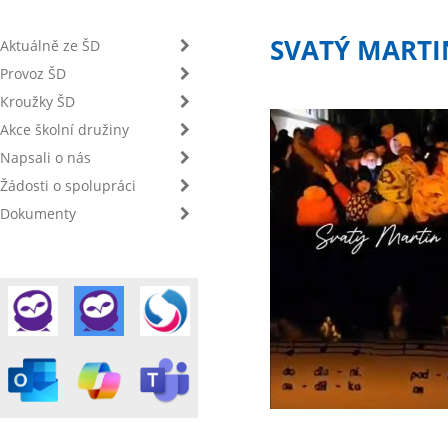
SVATÝ MARTI
Aktuálně ze ŠD
Provoz ŠD
Kroužky ŠD
Akce školní družiny
Napsali o nás
Žádosti o spolupráci
Dokumenty