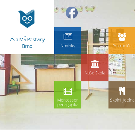
ZŠ a MŠ Pastviny
Brno
Novinky
Pro rodiče
Naše škola
Montessori
Školní jídelna
pedagogika